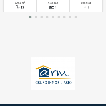
2
Área m
Alcobas
Baño(s)
33
1
1