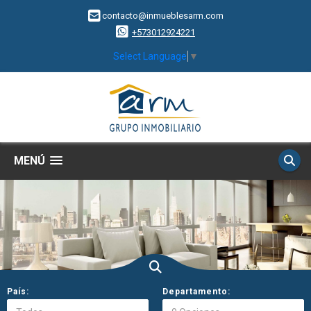
contacto@inmueblesarm.com
+573012924221
Select Language
▼
MENÚ
País:
Departamento: