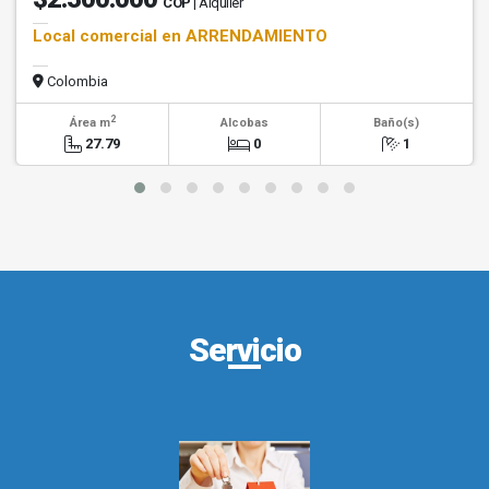
COP
| Alquiler
Local comercial en ARRENDAMIENTO
Colombia
2
Área m
Alcobas
Baño(s)
27.79
0
1
Servicio