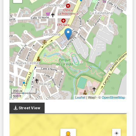
200 m
500 ft
Leaflet
| Wasi - ©
OpenStreetMap
Street View