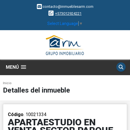
contacto@inmueblesarm.com
+573012924221
Select Language
▼
MENÚ
Inicio
Detalles del inmueble
Código
. 10021334
APARTAESTUDIO EN