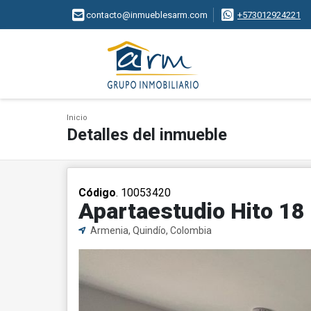
contacto@inmueblesarm.com
+573012924221
Inicio
Detalles del inmueble
Código
. 10053420
Apartaestudio Hito 18
Armenia, Quindío, Colombia