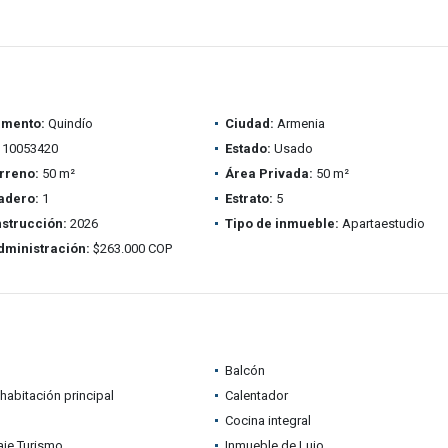
amento:
Quindío
Ciudad:
Armenia
10053420
Estado:
Usado
rreno:
50 m²
Área Privada:
50 m²
adero:
1
Estrato:
5
strucción:
2026
Tipo de inmueble:
Apartaestudio
dministración:
$263.000 COP
Balcón
habitación principal
Calentador
Cocina integral
je Turismo
Inmueble de Lujo