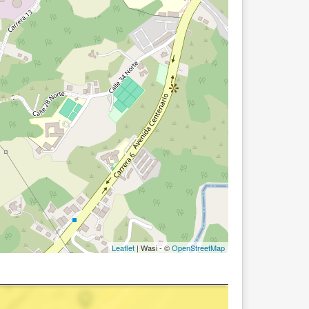
Leaflet
| Wasi - ©
OpenStreetMap