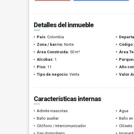
Detalles del inmueble
País:
Colombia
Depart
Zona / barrio:
Norte
Código:
Área Construida:
50 m²
Área Te
Alcobas:
1
Parque
Piso:
11
Año con
Tipo de negocio:
Venta
Valor A
Características internas
Admite mascotas
Agua
Baño auxiliar
Baño en 
Citófono / Intercomunicador
Clósets
Gas domiciliario
Hospeda