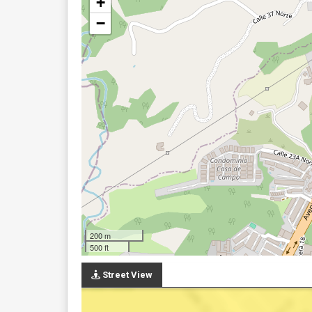
+
−
200 m
500 ft
Street View