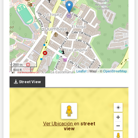
200 m
500 ft
Leaflet
| Wasi - ©
OpenStreetMap
Street View
Ver Ubicación
en
street
view