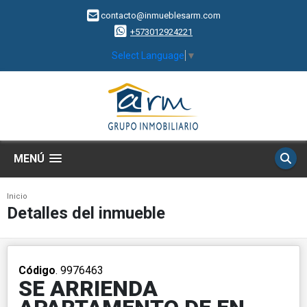
contacto@inmueblesarm.com
+573012924221
Select Language
▼
MENÚ
Inicio
Detalles del inmueble
Código
. 9976463
SE ARRIENDA