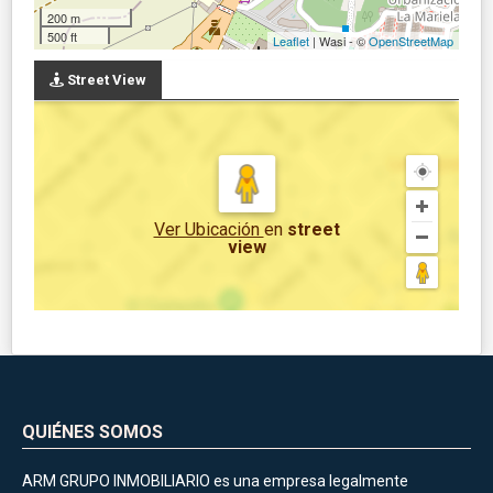
200 m
500 ft
Leaflet
| Wasi - ©
OpenStreetMap
Street View
Ver Ubicación
en
street
view
QUIÉNES SOMOS
ARM GRUPO INMOBILIARIO es una empresa legalmente