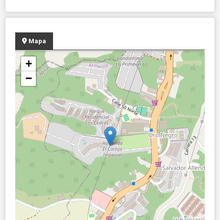
Mapa
+
−