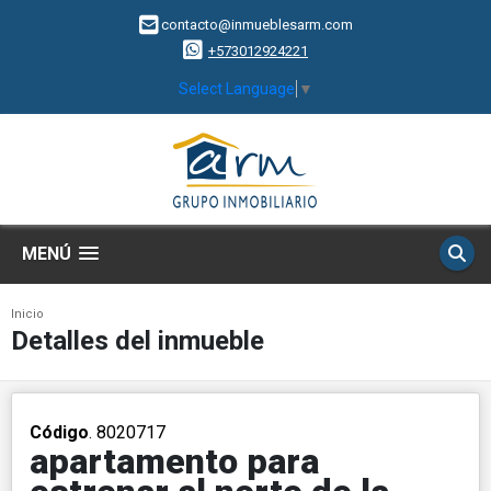
contacto@inmueblesarm.com
+573012924221
Select Language
▼
MENÚ
Inicio
Detalles del inmueble
Código
. 8020717
apartamento para