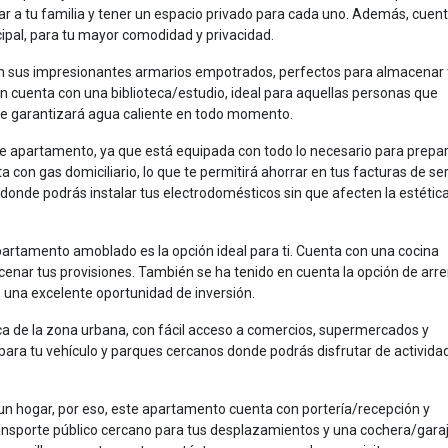
r a tu familia y tener un espacio privado para cada uno. Además, cuen
cipal, para tu mayor comodidad y privacidad.
son sus impresionantes armarios empotrados, perfectos para almacenar
én cuenta con una biblioteca/estudio, ideal para aquellas personas que
 te garantizará agua caliente en todo momento.
ste apartamento, ya que está equipada con todo lo necesario para prepa
con gas domiciliario, lo que te permitirá ahorrar en tus facturas de ser
donde podrás instalar tus electrodomésticos sin que afecten la estética
apartamento amoblado es la opción ideal para ti. Cuenta con una cocina
ar tus provisiones. También se ha tenido en cuenta la opción de arr
 una excelente oportunidad de inversión.
ca de la zona urbana, con fácil acceso a comercios, supermercados y
ara tu vehículo y parques cercanos donde podrás disfrutar de actividad
un hogar, por eso, este apartamento cuenta con portería/recepción y
transporte público cercano para tus desplazamientos y una cochera/gara