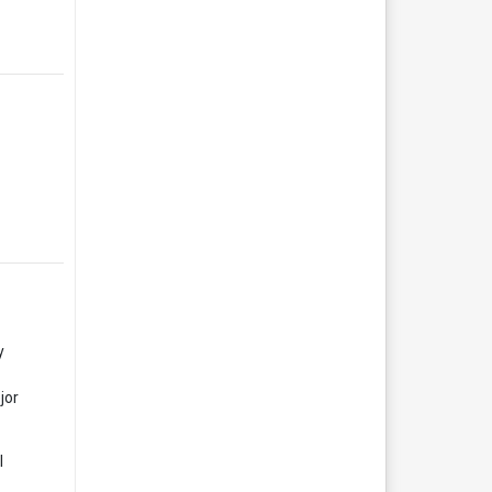
y
jor
l