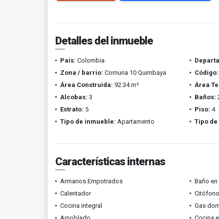
Detalles del inmueble
País:
Colombia
Depart
Zona / barrio:
Comuna 10 Quimbaya
Código:
Área Construida:
92.34 m²
Área Te
Alcobas:
3
Baños:
Estrato:
5
Piso:
4
Tipo de inmueble:
Apartamento
Tipo de
Características internas
Armarios Empotrados
Baño en 
Calentador
Citófono
Cocina integral
Gas domi
Amoblado
Cocina 