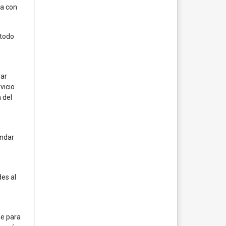
ta con
 todo
rar
vicio
 del
endar
es al
je para