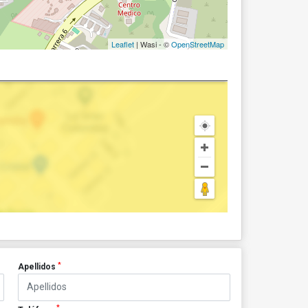
Leaflet
| Wasi - ©
OpenStreetMap
*
Apellidos
*