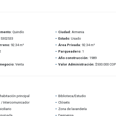
amento:
Quindío
Ciudad:
Armenia
5302533
Estado:
Usado
rreno:
92.34 m²
Área Privada:
92.34 m²
2
Parqueadero:
1
Año construcción:
1989
 negocio:
Venta
Valor Administración:
$500.000 COP
habitación principal
Biblioteca/Estudio
 / Intercomunicador
Clósets
ciliario
Zona de lavandería
equipada
Despensa