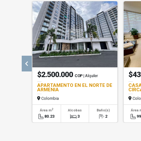
$2.500.000
$43
COP
| Alquiler
APARTAMENTO EN EL NORTE DE
CASA
ARMENIA
CIRC
Colombia
Colo
2
Área m
Alcobas
Baño(s)
Área 
80.23
3
2
99