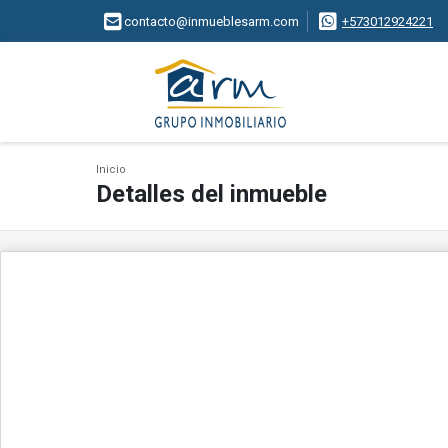
contacto@inmueblesarm.com
+573012924221
Inicio
Detalles del inmueble