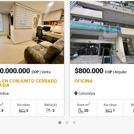
0.000.000
$800.000
COP
| Venta
COP
| Alquiler
 EN CONJUNTO CERRADO
OFICINA
ASIA
mbia
Colombia
2
2
m
Alcobas
Baño(s)
Área m
Alcobas
B
.5
3
3
20
1