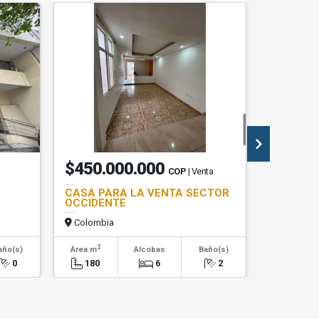
$450.000.000
$2.40
COP
| Venta
CASA PARA LA VENTA SECTOR
Local Co
OCCIDENTE
Colombia
Colombi
2
2
año(s)
Área m
Alcobas
Baño(s)
Área m
0
180
6
2
15