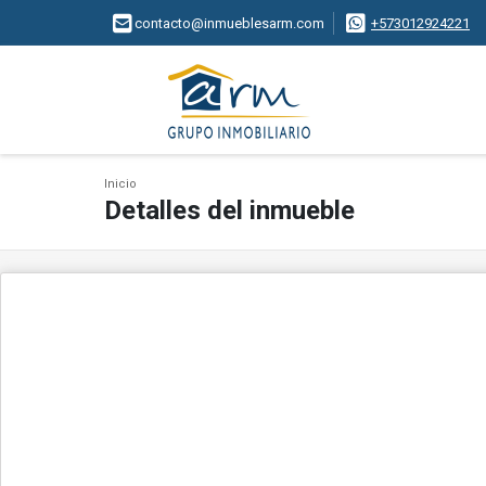
contacto@inmueblesarm.com
+573012924221
Inicio
Detalles del inmueble