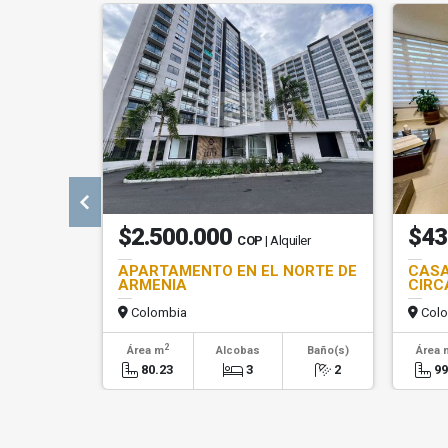
$2.500.000
$43
COP
| Alquiler
APARTAMENTO EN EL NORTE DE
CASA
ARMENIA
CIRC
Colombia
Colo
2
Área m
Alcobas
Baño(s)
Área 
80.23
3
2
99