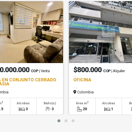
0.000.000
$800.000
COP
| Venta
COP
| Alquiler
 EN CONJUNTO CERRADO
OFICINA
ASIA
mbia
Colombia
2
2
m
Alcobas
Baño(s)
Área m
Alcobas
B
.5
3
3
20
1