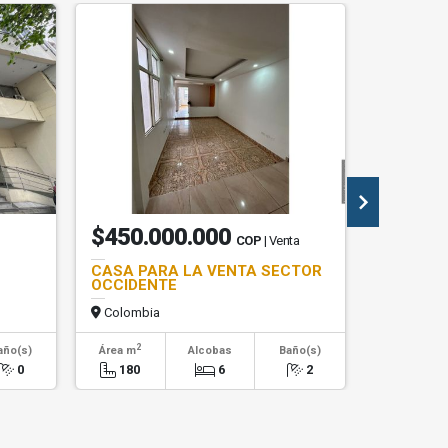
$450.000.000
$2.40
COP
| Venta
CASA PARA LA VENTA SECTOR
Local Co
OCCIDENTE
Colombia
Colombi
2
2
año(s)
Área m
Alcobas
Baño(s)
Área m
0
180
6
2
15