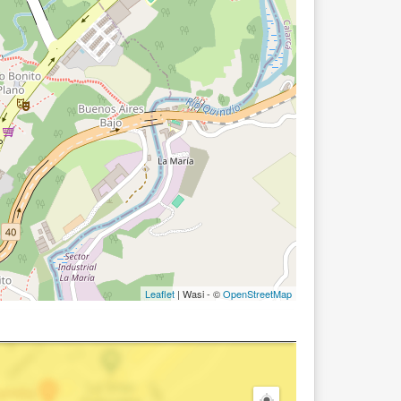
Leaflet
| Wasi - ©
OpenStreetMap