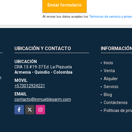
Enviar formulario
Al enviar tus datos aceptas los
Términos de servicio y priva
UBICACIÓN Y CONTACTO
INFORMACIÓ
UBICACIÓN
Inicio
CRA 13 #19-37 Ed. La Plazuela
Venta
Armenia - Quindío - Colombia
o
Alquiler
MÓVIL
+573012924221
Servicio
EMAIL
Blog
contacto@inmueblesarm.com
Contáctenos
Facebook
X
Instagram
Políticas de pr