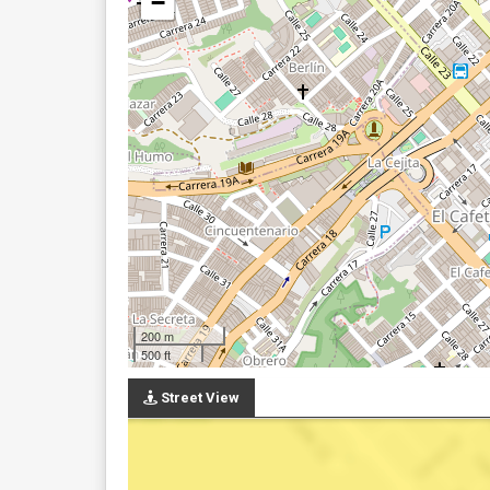
−
200 m
500 ft
Street View