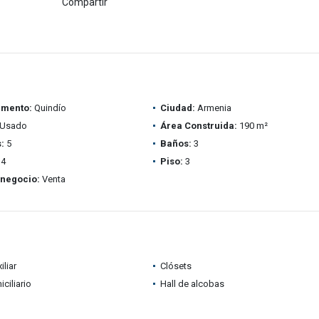
Compartir
amento:
Quindío
Ciudad:
Armenia
Usado
Área Construida:
190 m²
:
5
Baños:
3
4
Piso:
3
 negocio:
Venta
iliar
Clósets
ciliario
Hall de alcobas