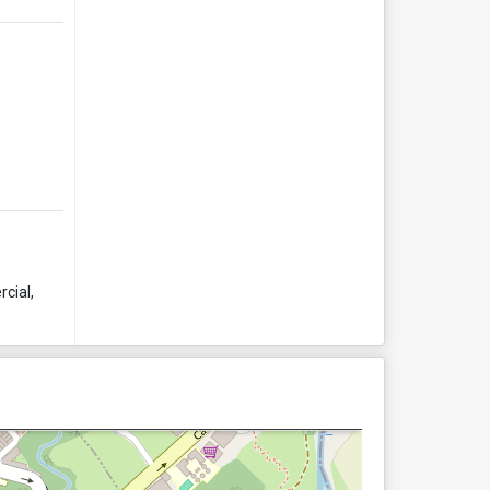
cial,