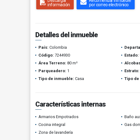
Descargar
Recomendar inmueble
información
por correo electrónico
Detalles del inmueble
País:
Colombia
Depart
Código:
7244930
Estado:
Área Terreno:
80 m²
Alcobas
Parqueadero:
1
Estrato:
Tipo de inmueble:
Casa
Tipo de
Características internas
Armarios Empotrados
Baño aux
Cocina integral
Gas domi
Zona de lavandería