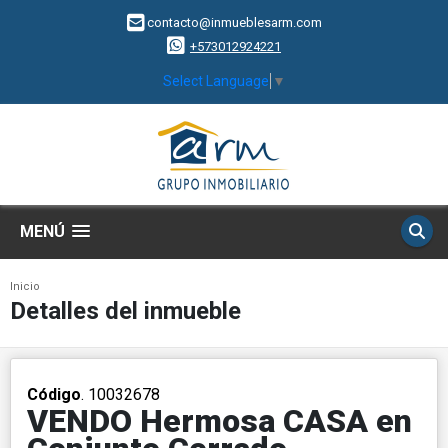
contacto@inmueblesarm.com
+573012924221
Select Language
▼
MENÚ
Inicio
Detalles del inmueble
Código
. 10032678
VENDO Hermosa CASA en