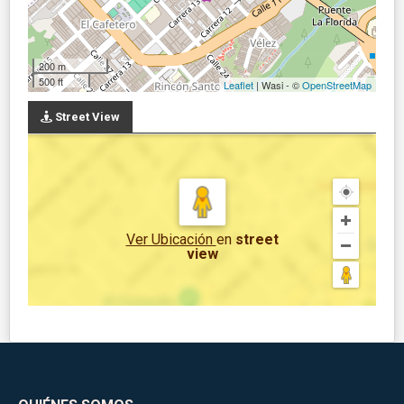
200 m
500 ft
Leaflet
| Wasi - ©
OpenStreetMap
Street View
Ver Ubicación
en
street
view