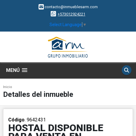
contacto@inmueblesarm.com
+573012924221
Select Language
▼
MENÚ
Inicio
Detalles del inmueble
Código
. 9642431
HOSTAL DISPONIBLE