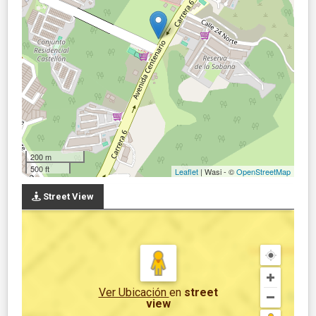
200 m
500 ft
Leaflet
| Wasi - ©
OpenStreetMap
Street View
Ver Ubicación
en
street
view