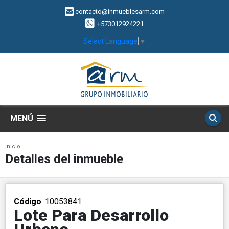
contacto@inmueblesarm.com
+573012924221
Select Language
▼
MENÚ
Inicio
Detalles del inmueble
Código
. 10053841
Lote Para Desarrollo