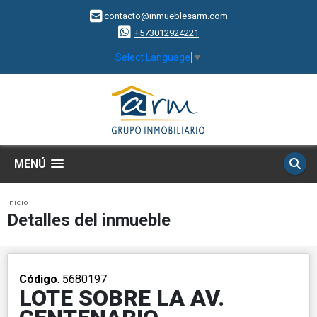
contacto@inmueblesarm.com
+573012924221
Select Language
▼
MENÚ
Inicio
Detalles del inmueble
Código
. 5680197
LOTE SOBRE LA AV.