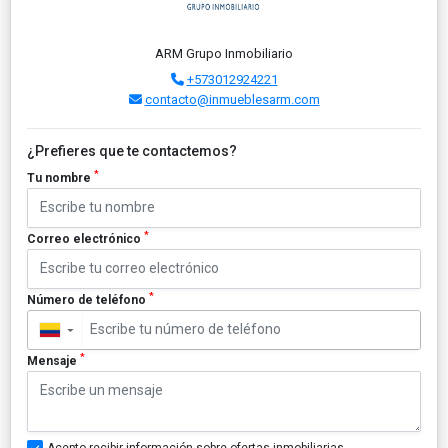
ARM Grupo Inmobiliario
+573012924221
contacto@inmueblesarm.com
¿Prefieres que te contactemos?
*
Tu nombre
*
Correo electrónico
*
Número de teléfono
▼
*
Mensaje
Acepto recibir información sobre ofertas inmobiliarias