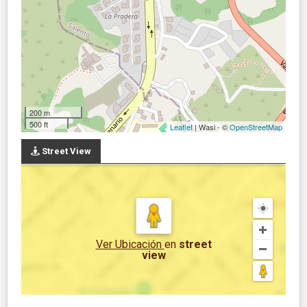
200 m
500 ft
Leaflet
| Wasi - ©
OpenStreetMap
Street View
Ver Ubicación
en
street
view