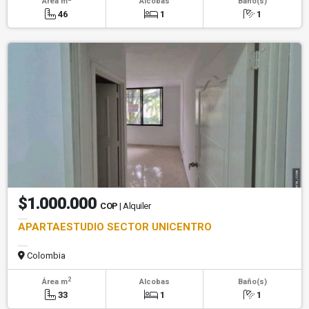
Área m
Alcobas
Baño(s)
46
1
1
$1.000.000
COP
| Alquiler
APARTAESTUDIO SECTOR UNICENTRO
Colombia
2
Área m
Alcobas
Baño(s)
33
1
1