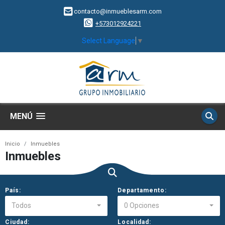
contacto@inmueblesarm.com
+573012924221
Select Language
▼
MENÚ
Inicio
Inmuebles
Inmuebles
País:
Departamento:
Todos
0 Opciones
Ciudad:
Localidad: