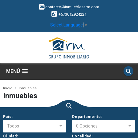
contacto@inmueblesarm.com
+573012924221
Select Language
▼
MENÚ
Inicio
Inmuebles
Inmuebles
País:
Departamento:
Todos
0 Opciones
Ciudad:
Localidad: