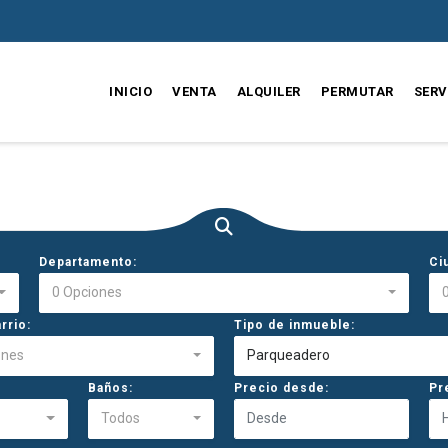
INICIO
VENTA
ALQUILER
PERMUTAR
SERV
Departamento:
Ci
0 Opciones
rrio:
Tipo de inmueble:
ones
Parqueadero
Baños:
Precio desde:
Pr
Todos