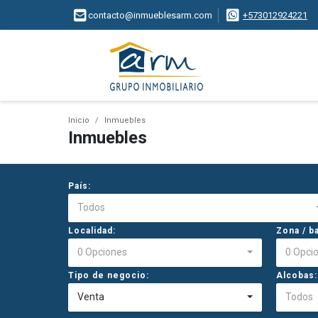
contacto@inmueblesarm.com
+573012924221
Inicio
Inmuebles
Inmuebles
País:
Todos
Localidad:
Zona / ba
0 Opciones
0 Opci
Tipo de negocio:
Alcobas:
Venta
Todos