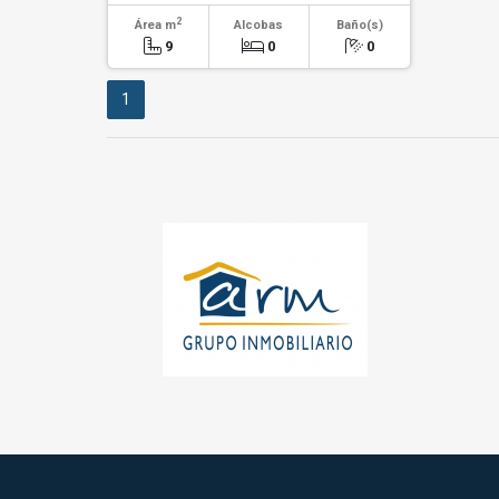
2
Área m
Alcobas
Baño(s)
9
0
0
1