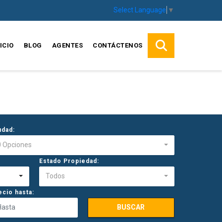
Select Language
▼
ICIO
BLOG
AGENTES
CONTÁCTENOS
udad:
0 Opciones
Estado Propiedad:
Todos
ecio hasta:
BUSCAR