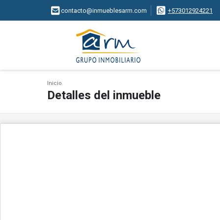
contacto@inmueblesarm.com
+573012924221
Inicio
Detalles del inmueble