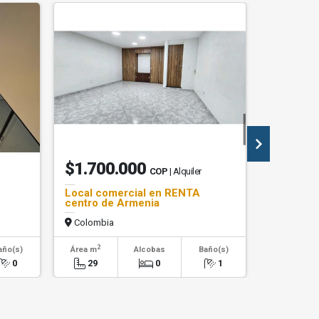
$1.700.000
$380.
COP
| Alquiler
Local comercial en RENTA
AMPLIA 
centro de Armenia
SECTOR
Colombia
Colombi
2
2
año(s)
Área m
Alcobas
Baño(s)
Área m
0
29
0
1
120.67