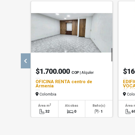
$1.700.000
$16
COP
| Alquiler
OFICINA RENTA centro de
EDIF
Armenia
VOCA
ALQU
Colombia
Colo
2
Área m
Alcobas
Baño(s)
Área 
32
0
1
6