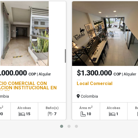
.000.000
$1.300.000
COP
| Alquiler
COP
| Alquiler
ICIO COMERCIAL CON
Local Comercial
CION INSTITUCIONAL EN
ILER
mbia
Colombia
2
2
m
Alcobas
Baño(s)
Área m
Alcobas
B
93
15
7
10
1